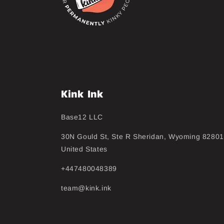
Kink Ink
Base12 LLC
30N Gould St, Ste R Sheridan, Wyoming 82801
United States
+447480048389
team@kink.ink