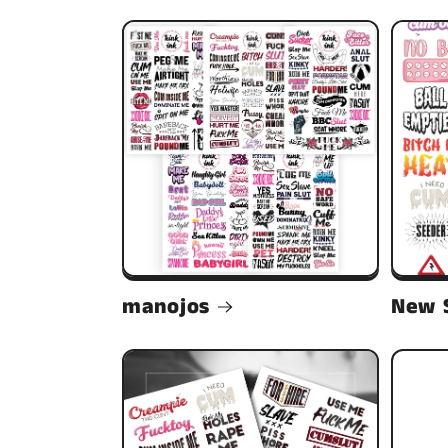
manojos
New 