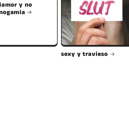
iamor y no
nogamia
sexy y travieso