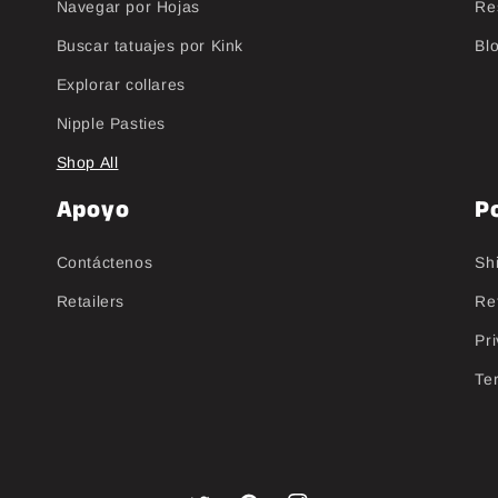
Navegar por Hojas
Re
Buscar tatuajes por Kink
Bl
Explorar collares
Nipple Pasties
Shop All
Apoyo
Po
Contáctenos
Sh
Retailers
Re
Pri
Te