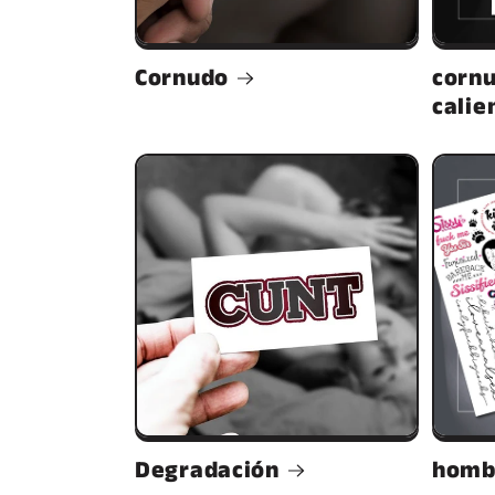
Cornudo
corn
calie
Degradación
homb