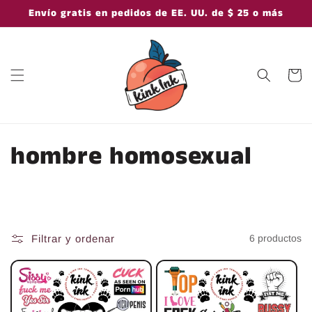
Ir
Envío gratis en pedidos de EE. UU. de $ 25 o más
directamente
al contenido
Carrito
C
hombre homosexual
o
l
e
Filtrar y ordenar
6 productos
c