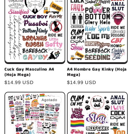
c
i
ó
n
:
Cuck Gay Masculino A4
A4 Hombre Gay Kinky (Hoja
(Hoja Mega)
Mega)
Precio
$14.99 USD
Precio
$14.99 USD
habitual
habitual
Agotado