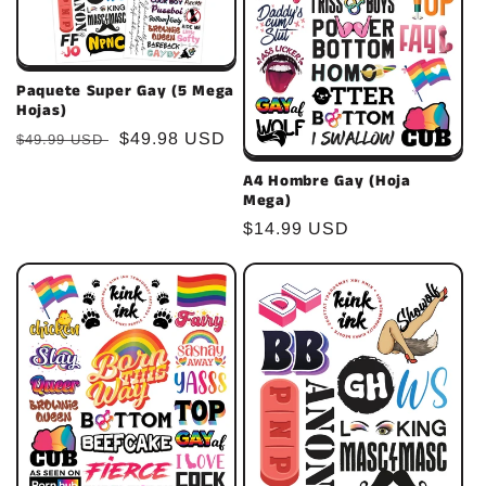
Paquete Super Gay (5 Mega
Hojas)
Precio
Precio
$49.98 USD
$49.99 USD
habitual
de
A4 Hombre Gay (Hoja
oferta
Mega)
Precio
$14.99 USD
habitual